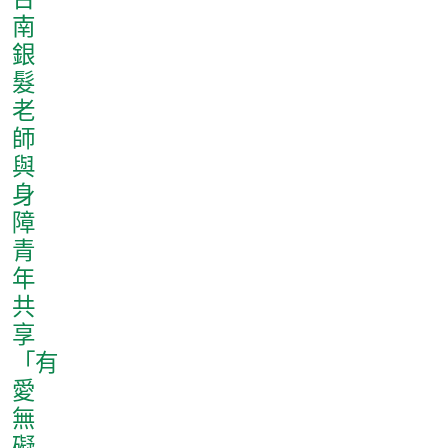
南
銀
髮
老
師
與
身
障
青
年
共
享
「有
愛
無
礙