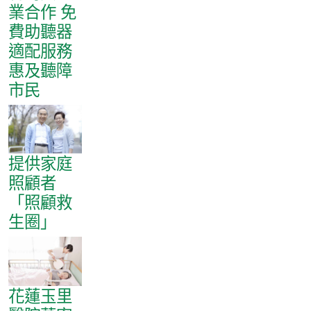
業合作 免
費助聽器
適配服務
惠及聽障
市民
提供家庭
照顧者
「照顧救
生圈」
花蓮玉里