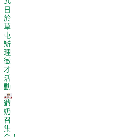
30
日
於
草
屯
辦
理
徵
才
活
動
爺
奶
召
集