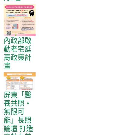
內政部啟
動老宅延
壽政策計
畫
屏東「醫
養共照‧
無限可
能」長照
論壇 打造