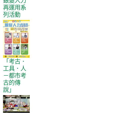
銀髮人力
再運用系
列活動
「考古．
工具．人
－都市考
古的傳
說」