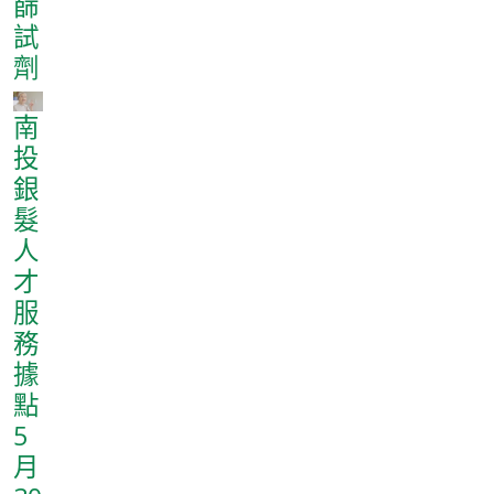
篩
試
劑
南
投
銀
髮
人
才
服
務
據
點
5
月