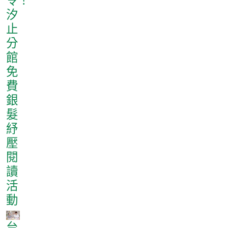
令！
汐
止
分
館
免
費
銀
髮
紓
壓
閱
讀
活
動
台