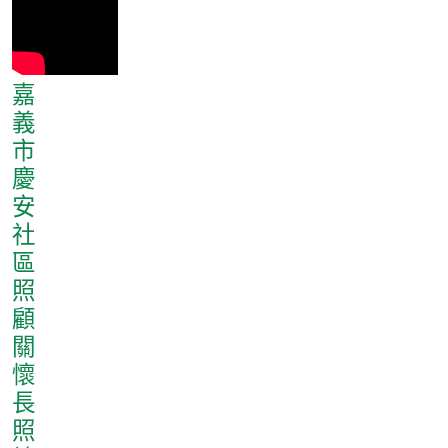
嘉
義
市
慶
安
社
區
照
顧
關
懷
長
照