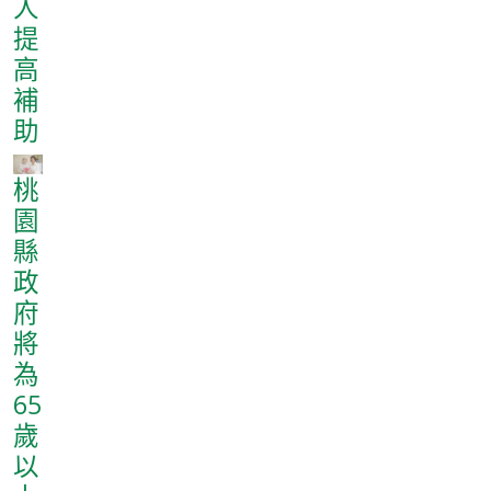
人
提
高
補
助
桃
園
縣
政
府
將
為
65
歲
以