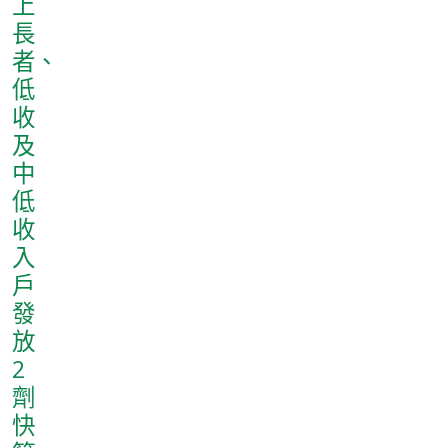
上
長
者、
低
收
及
中
低
收
入
戶
發
放
2
劑
快