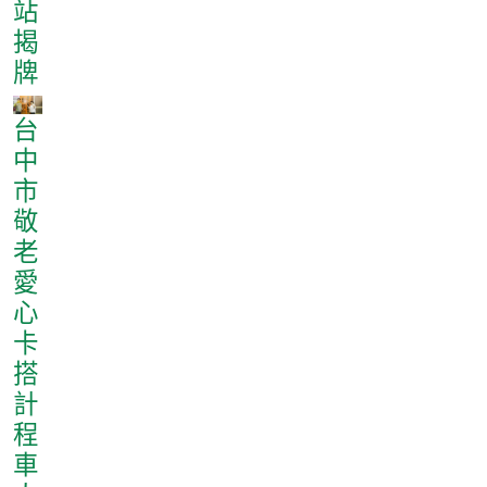
站
揭
牌
台
中
市
敬
老
愛
心
卡
搭
計
程
車