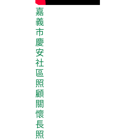
嘉
義
市
慶
安
社
區
照
顧
關
懷
長
照