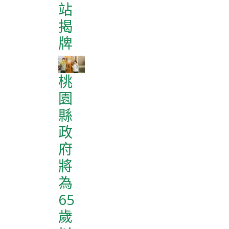
站
揭
牌
桃
園
縣
政
府
將
為
65
歲