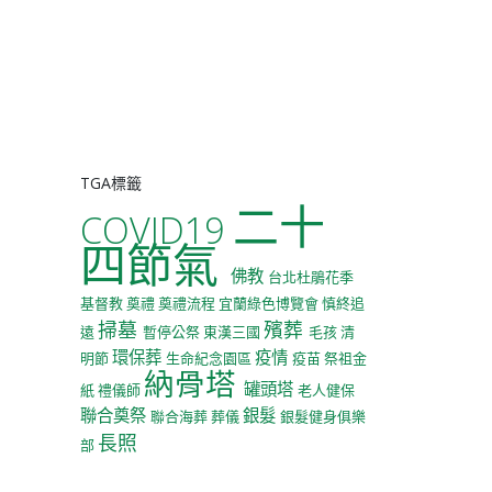
TGA標籤
二十
COVID19
四節氣
佛教
台北杜鵑花季
基督教
奠禮
奠禮流程
宜蘭綠色博覽會
慎終追
掃墓
殯葬
遠
暫停公祭
東漢三國
毛孩
清
環保葬
疫情
明節
生命紀念園區
疫苗
祭祖金
納骨塔
罐頭塔
紙
禮儀師
老人健保
聯合奠祭
銀髮
聯合海葬
葬儀
銀髮健身俱樂
長照
部