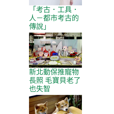
「考古．工具．
人－都市考古的
傳說」
新北動保推寵物
長照 毛寶貝老了
也失智