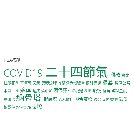
TGA標籤
二十四節氣
COVID19
佛教
台北
掃墓
杜鵑花季
基督教
奠禮
奠禮流程
宜蘭綠色博覽會
慎終追遠
暫停公祭
殯葬
環保葬
疫情
東漢三國
毛孩
清明節
生命紀念園區
疫苗
祭祖金紙
納骨塔
罐頭塔
聯合奠祭
銀髮
禮儀師
老人健保
聯合海葬
葬儀
長照
銀髮健身俱樂部