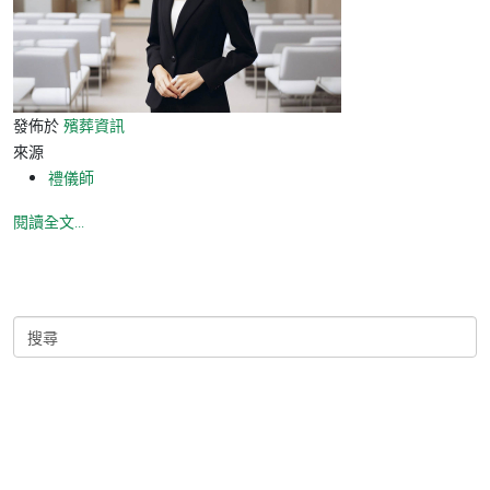
發佈於
殯葬資訊
來源
禮儀師
閱讀全文...