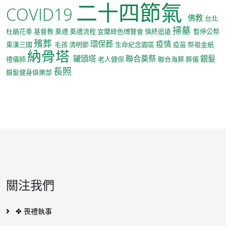
二十四節氣
COVID19
佛教
台北
掃墓
杜鵑花季
基督教
奠禮
奠禮流程
宜蘭綠色博覽會
慎終追遠
暫停公祭
殯葬
環保葬
疫情
東漢三國
毛孩
清明節
生命紀念園區
疫苗
祭祖金紙
納骨塔
罐頭塔
聯合奠祭
銀髮
禮儀師
老人健保
聯合海葬
葬儀
長照
銀髮健身俱樂部
關注我們
✤ 喪禮執事