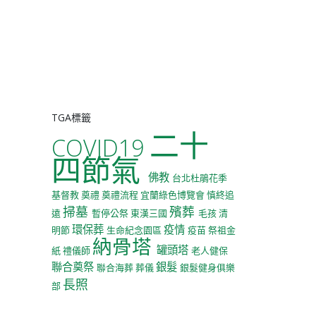
TGA標籤
二十
COVID19
四節氣
佛教
台北杜鵑花季
基督教
奠禮
奠禮流程
宜蘭綠色博覽會
慎終追
掃墓
殯葬
遠
暫停公祭
東漢三國
毛孩
清
環保葬
疫情
明節
生命紀念園區
疫苗
祭祖金
納骨塔
罐頭塔
紙
禮儀師
老人健保
聯合奠祭
銀髮
聯合海葬
葬儀
銀髮健身俱樂
長照
部