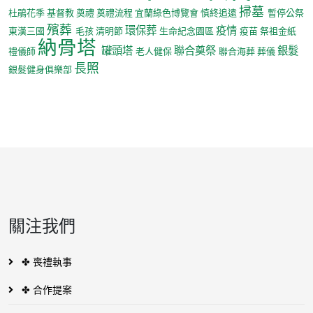
掃墓
杜鵑花季
基督教
奠禮
奠禮流程
宜蘭綠色博覽會
慎終追遠
暫停公祭
殯葬
環保葬
疫情
東漢三國
毛孩
清明節
生命紀念園區
疫苗
祭祖金紙
納骨塔
罐頭塔
聯合奠祭
銀髮
禮儀師
老人健保
聯合海葬
葬儀
長照
銀髮健身俱樂部
關注我們
✤ 喪禮執事
✤ 合作提案