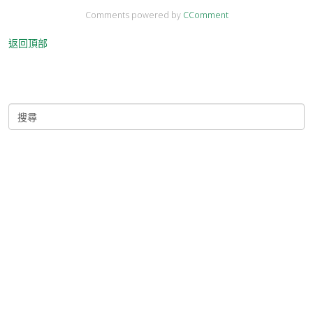
Comments powered by
CComment
返回頂部