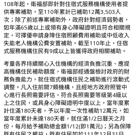
108年起，衛福部即針對住宿式服務機構使用者提
供專案補助，至110年累計已補助12萬3,503人
次；除了前述專案補助外，政府針對經濟弱勢者，
如年滿65歲以上或領有身心障礙證明且符合相關規
定，可擇優申請身障住宿照顧費用補助或中低收入
失能老人機構公費安置補助。截至110年止，住宿
式服務機構住民有9成以上皆獲得政府相關補助。
考量各界持續關心入住機構的經濟負擔沉重、應提
高機構住民補助額度，衛福部經通盤檢討政府的財
務負擔能力，就住宿式機構住民之補助進行滾動式
調整。凡入住前開7類機構，且經地方政府照管中
心進行長照需要評估，符合長照需要等級第4級以
上之住民，或具身心障礙證明中度以上，當年度累
計住滿180天者，予以年度一次性補助12萬元，如
當年度累計未達180天者，就住滿1/2日曆天之月
份，每月給予補助總金額1/12(即1萬元)；另為保障
既有住民之權益，既有住民如於111年12月31日