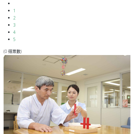
1
2
3
4
5
(0 得票數)