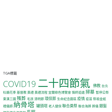
TGA標籤
二十四節氣
COVID19
佛教
台北
掃墓
杜鵑花季
基督教
奠禮
奠禮流程
宜蘭綠色博覽會
慎終追遠
暫停公祭
殯葬
環保葬
疫情
東漢三國
毛孩
清明節
生命紀念園區
疫苗
祭祖金紙
納骨塔
罐頭塔
聯合奠祭
銀髮
禮儀師
老人健保
聯合海葬
葬儀
長照