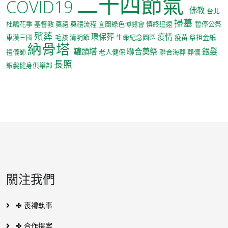
二十四節氣
COVID19
佛教
台北
掃墓
杜鵑花季
基督教
奠禮
奠禮流程
宜蘭綠色博覽會
慎終追遠
暫停公祭
殯葬
環保葬
疫情
東漢三國
毛孩
清明節
生命紀念園區
疫苗
祭祖金紙
納骨塔
罐頭塔
聯合奠祭
銀髮
禮儀師
老人健保
聯合海葬
葬儀
長照
銀髮健身俱樂部
關注我們
✤ 喪禮執事
✤ 合作提案