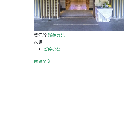
發佈於
殯葬資訊
來源
暫停公祭
閱讀全文...