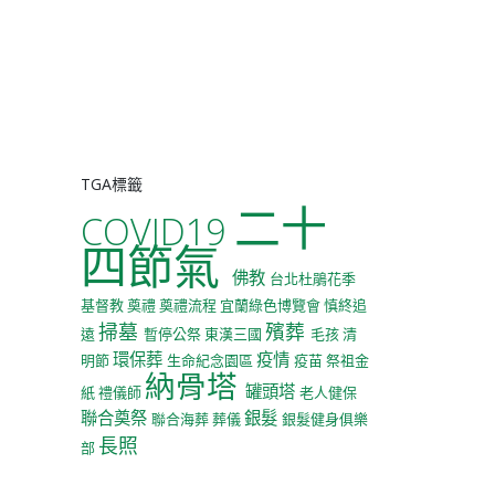
TGA標籤
二十
COVID19
四節氣
佛教
台北杜鵑花季
基督教
奠禮
奠禮流程
宜蘭綠色博覽會
慎終追
掃墓
殯葬
遠
暫停公祭
東漢三國
毛孩
清
環保葬
疫情
明節
生命紀念園區
疫苗
祭祖金
納骨塔
罐頭塔
紙
禮儀師
老人健保
聯合奠祭
銀髮
聯合海葬
葬儀
銀髮健身俱樂
長照
部