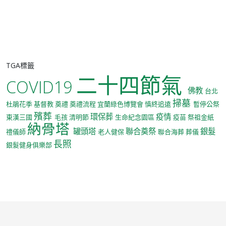
TGA標籤
二十四節氣
COVID19
佛教
台北
掃墓
杜鵑花季
基督教
奠禮
奠禮流程
宜蘭綠色博覽會
慎終追遠
暫停公祭
殯葬
環保葬
疫情
東漢三國
毛孩
清明節
生命紀念園區
疫苗
祭祖金紙
納骨塔
罐頭塔
聯合奠祭
銀髮
禮儀師
老人健保
聯合海葬
葬儀
長照
銀髮健身俱樂部