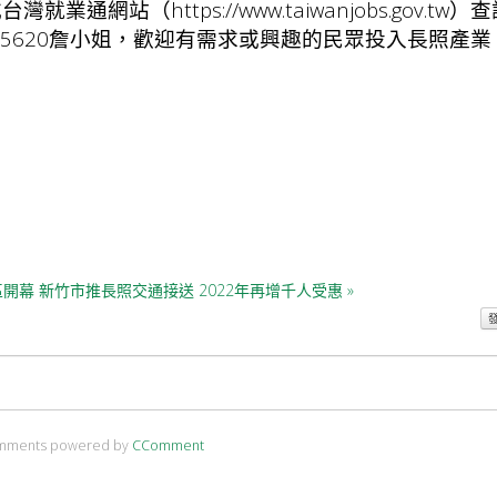
或台灣就業通網站（
https://www.taiwanjobs.gov.tw
）查
小姐、35620詹小姐，歡迎有需求或興趣的民眾投入長照產業
區開幕
新竹市推長照交通接送 2022年再增千人受惠 »
mments powered by
CComment