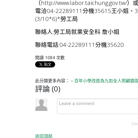
（
http://www.labor.taichung.gov.tw/
）
電洽04-22289111分機35615王
(3/10*6)*勞工局
聯絡人:勞工局就業安全科 詹小姐
聯絡電話:04-22289111分機35620
閱讀
1084
次數
此分類更多內容：
« 百年小學改造為九如全人照顧園
評論 (
0
)
Co
返回頂部