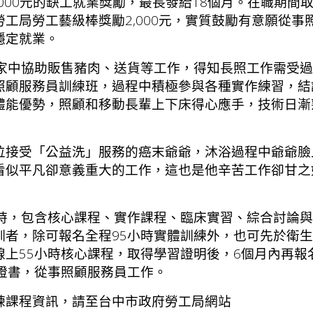
7,000元的缺工就業獎勵，最長發給18個月。在職期間
工局勞工藝級棒獎勵2,000元，實質鼓勵有意願從事
穩定就業。
在家中協助販售豬肉、送貨等工作，得知長照工作需受
照顧服務員訓練班，過程中積極參與各種實作練習，結
體能優勢，照顧和移動長輩上下床得心應手，技術日漸
位接受「公益洗」服務的癌末爺爺，沐浴過程中爺爺臉
看似平凡卻意義重大的工作，這也是他辛苦工作卻甘之
小時，包含核心課程、實作課程、臨床實習、綜合討論
訓者，除可報名全程95小時實體訓練外，也可先於衛
上55小時核心課程，取得學習證明後，6個月內再報
證書，從事照顧服務員工作。
練課程資訊，請至台中市政府勞工局網站