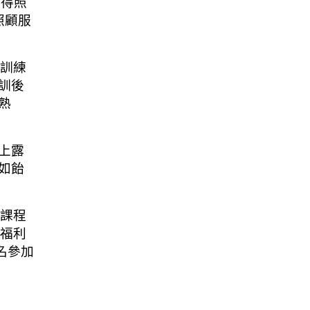
取得照
照顧服
過訓練
訓後
熟
上露
如飴
與課程
生福利
名參加