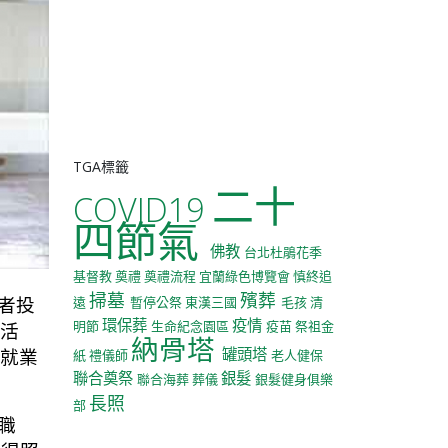
TGA標籤
二十
COVID19
四節氣
佛教
台北杜鵑花季
基督教
奠禮
奠禮流程
宜蘭綠色博覽會
慎終追
掃墓
殯葬
者投
遠
暫停公祭
東漢三國
毛孩
清
環保葬
疫情
明節
生命紀念園區
疫苗
祭祖金
新活
納骨塔
經就業
罐頭塔
紙
禮儀師
老人健保
聯合奠祭
銀髮
聯合海葬
葬儀
銀髮健身俱樂
長照
部
職