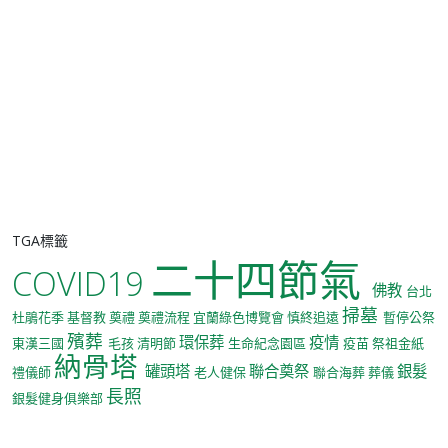
TGA標籤
二十四節氣
COVID19
佛教
台北
掃墓
杜鵑花季
基督教
奠禮
奠禮流程
宜蘭綠色博覽會
慎終追遠
暫停公祭
殯葬
環保葬
疫情
東漢三國
毛孩
清明節
生命紀念園區
疫苗
祭祖金紙
納骨塔
罐頭塔
聯合奠祭
銀髮
禮儀師
老人健保
聯合海葬
葬儀
長照
銀髮健身俱樂部