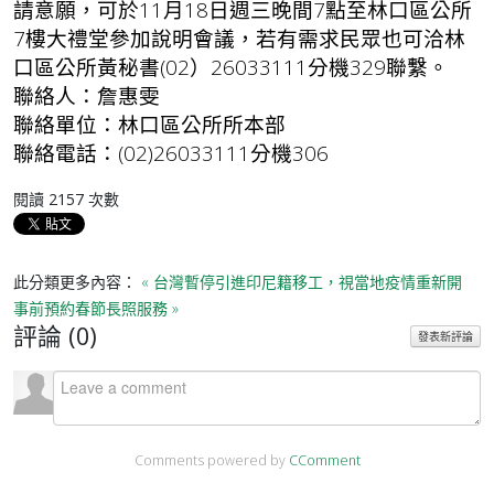
請意願，可於11月18日週三晚間7點至林口區公所
7樓大禮堂參加說明會議，若有需求民眾也可洽林
口區公所黃秘書(02）26033111分機329聯繫。
聯絡人：詹惠雯
聯絡單位：林口區公所所本部
聯絡電話：(02)26033111分機306
閱讀
2157
次數
此分類更多內容：
« 台灣暫停引進印尼籍移工，視當地疫情重新開
事前預約春節長照服務 »
評論 (
0
)
發表新評論
Comments powered by
CComment