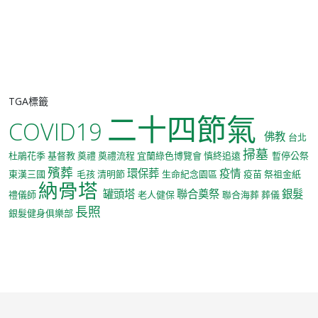
TGA標籤
二十四節氣
COVID19
佛教
台北
掃墓
杜鵑花季
基督教
奠禮
奠禮流程
宜蘭綠色博覽會
慎終追遠
暫停公祭
殯葬
環保葬
疫情
東漢三國
毛孩
清明節
生命紀念園區
疫苗
祭祖金紙
納骨塔
罐頭塔
聯合奠祭
銀髮
禮儀師
老人健保
聯合海葬
葬儀
長照
銀髮健身俱樂部