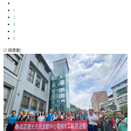
1
2
3
4
5
(0 得票數)