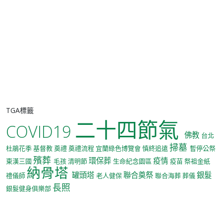
TGA標籤
二十四節氣
COVID19
佛教
台北
掃墓
杜鵑花季
基督教
奠禮
奠禮流程
宜蘭綠色博覽會
慎終追遠
暫停公祭
殯葬
環保葬
疫情
東漢三國
毛孩
清明節
生命紀念園區
疫苗
祭祖金紙
納骨塔
罐頭塔
聯合奠祭
銀髮
禮儀師
老人健保
聯合海葬
葬儀
長照
銀髮健身俱樂部