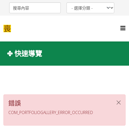
✤ 快速導覽
錯誤
COM_PORTFOLIOGALLERY_ERROR_OCCURRED